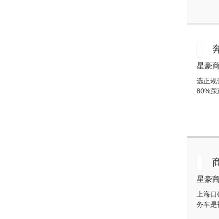
沃森威尔福特黑武士九座
T8商务车柴油版
丰田考斯特12座黑武士定
星豪商务
制款商务用车
选正规
80%
奔驰威霆高顶商务车双侧
电动门 可开启全景天窗
奔驰V300L七座商务车维
努斯威赫凡戴克棕+米灰
色
星豪商务
上海口
务车是