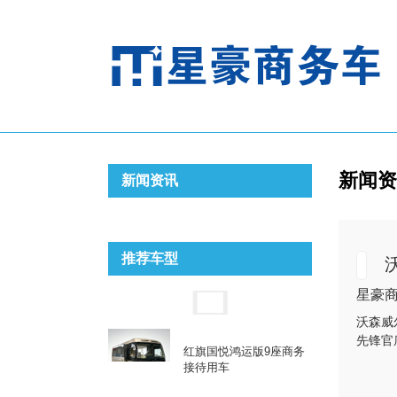
新闻资
新闻资讯
推荐车型
星豪商务
沃森威
先锋官
红旗国悦鸿运版9座商务
接待用车