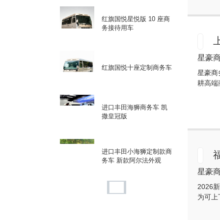
红旗国悦星悦版 10 座商
务接待用车
星豪商务
红旗国悦十座定制商务车
星豪商
耕高端
进口丰田海狮商务车 凯
撒皇冠版
进口丰田小海狮定制款商
务车 新款阿尔法外观
星豪商务
202
沃森威尔公路售卖车烘焙
为可上
车路咖啡