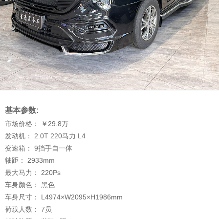
基本参数:
市场价格：
￥29.8
万
发动机：
2.0T 220马力 L4
变速箱：
9挡手自一体
轴距：
2933
mm
最大马力：
220
Ps
车身颜色：
黑色
车身尺寸：
L4974×W2095×H1986
mm
荷载人数：
7
员