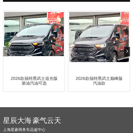
2026款福特黑武士追光版
2026款福特黑武士巅峰版
柴油汽油可选
汽油款
星辰大海 豪气云天
上海星豪商务车品鉴中心