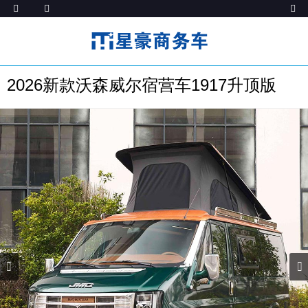
2026新款沃森威尔宿营车1917升顶版