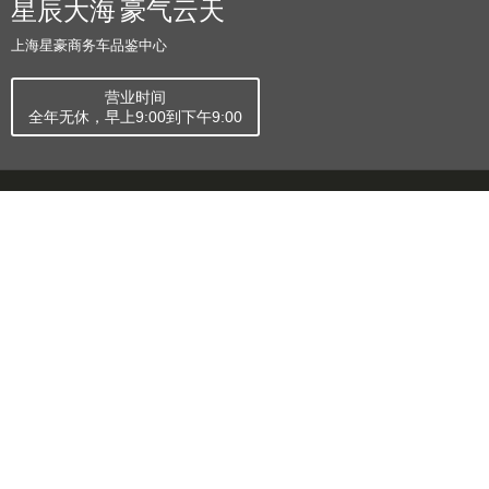
沃森威尔公路售卖车烘焙
2026新款沃森威尔宿营车
车路咖啡
1917升顶版
星辰大海 豪气云天
上海星豪商务车品鉴中心
营业时间
全年无休，早上9:00到下午9:00