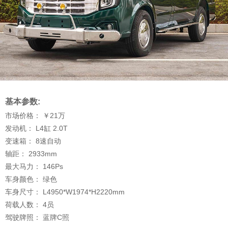
基本参数:
市场价格：
￥21
万
发动机：
L4缸 2.0T
变速箱：
8速自动
轴距：
2933
mm
最大马力：
146
Ps
车身颜色：
绿色
车身尺寸：
L4950*W1974*H2220
mm
荷载人数：
4
员
驾驶牌照：
蓝牌C照