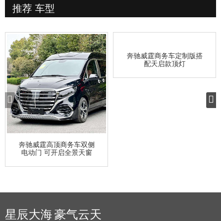
推荐
车型
奔驰威霆商务车定制版搭
配天启款顶灯
奔驰威霆高顶商务车双侧
电动门 可开启全景天窗
星辰大海 豪气云天