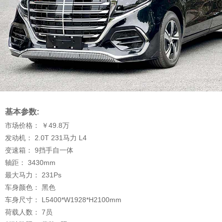
基本参数:
市场价格：
￥49.8
万
发动机：
2.0T 231马力 L4
变速箱：
9挡手自一体
轴距：
3430
mm
最大马力：
231
Ps
车身颜色：
黑色
车身尺寸：
L5400*W1928*H2100
mm
荷载人数：
7
员