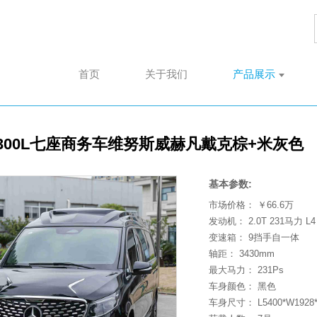
首页
关于我们
产品展示
300L七座商务车维努斯威赫凡戴克棕+米灰色
基本参数:
市场价格：
￥66.6
万
发动机：
2.0T 231马力 L4
变速箱：
9挡手自一体
轴距：
3430
mm
最大马力：
231
Ps
车身颜色：
黑色
车身尺寸：
L5400*W1928