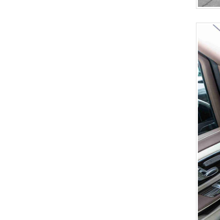
奔驰威霆高顶商务车双侧
电动门 可开启全景天窗
奔驰V300L七座商务车维
努斯威赫凡戴克棕+米灰
色