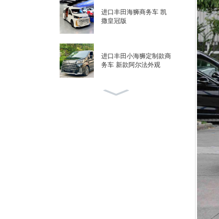
进口丰田海狮商务车 凯
撒皇冠版
进口丰田小海狮定制款商
务车 新款阿尔法外观
沃森威尔公路售卖车烘焙
车路咖啡
沃森威尔福特黑武士九座
T8商务车柴油版
丰田考斯特12座黑武士定
制款商务用车