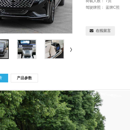
荷载人数：
7
员
驾驶牌照：
蓝牌C照
在线留言
片
产品参数