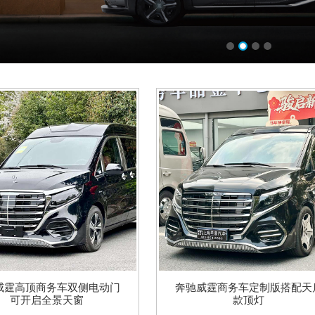
威霆高顶商务车双侧电动门
奔驰威霆商务车定制版搭配天
可开启全景天窗
款顶灯