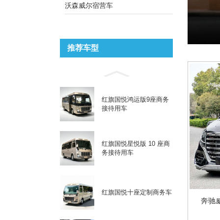
沃森威尔宿营车
推荐车型
红旗国悦鸿运版9座商务
接待用车
红旗国悦星悦版 10 座商
务接待用车
红旗国悦十座定制商务车
奔驰