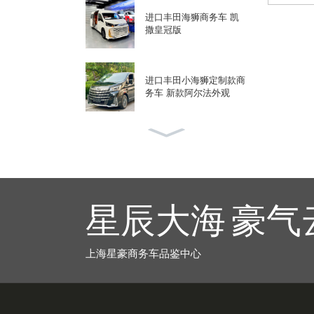
进口丰田海狮商务车 凯
撒皇冠版
进口丰田小海狮定制款商
务车 新款阿尔法外观
沃森威尔公路售卖车烘焙
车路咖啡
星辰大海 豪气
沃森威尔福特黑武士九座
T8商务车柴油版
上海星豪商务车品鉴中心
丰田考斯特12座黑武士定
制款商务用车