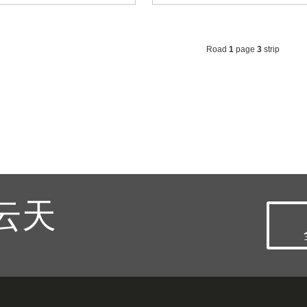
Road
1
page
3
strip
云天