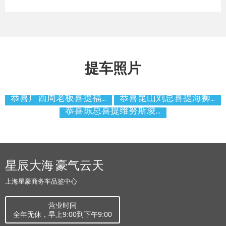
提车照片
恭喜广西周老板喜提福特T8黑武士商务车
恭喜昆山刘总喜提海狮7座商务车
恭喜陈总喜提维努斯凌云听涛豪华七座商务车
星辰大海 豪气云天
上海星豪商务车品鉴中心
营业时间
全年无休，早上9:00到下午9:00